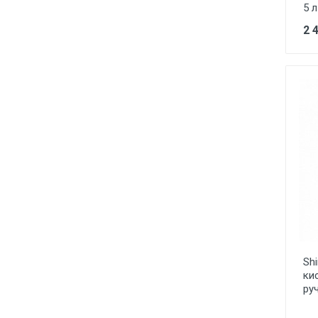
5 л
2 
Sh
ки
ру