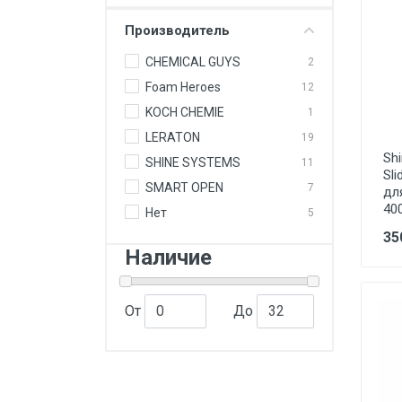
Производитель
CHEMICAL GUYS
2
Foam Heroes
12
KOCH CHEMIE
1
LERATON
19
Shi
SHINE SYSTEMS
11
Sl
SMART OPEN
7
дл
40
Нет
5
35
Наличие
От
До