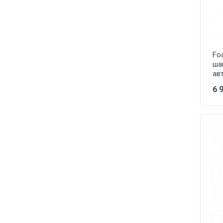
Fo
ша
ав
6 