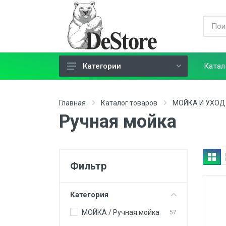
Катал
Категории
ЗАЩИТНЫЕ ПОКРЫТИЯ
Главная
Каталог товаров
МОЙКА И УХОД
МАРКЕТИНГ
Ручная мойка
МОЙКА И УХОД
ОБОРОДУВАНИЕ
ПОЛИРОВКА
Фильтр
РАСХОДНИКИ
Категория
ПЛЁНКИ И ИНСТРУМЕНТ
МОЙКА / Ручная мойка
57