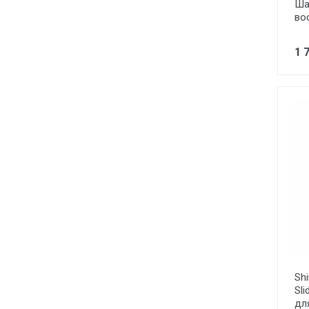
Ша
во
1 
Shi
Sl
дл