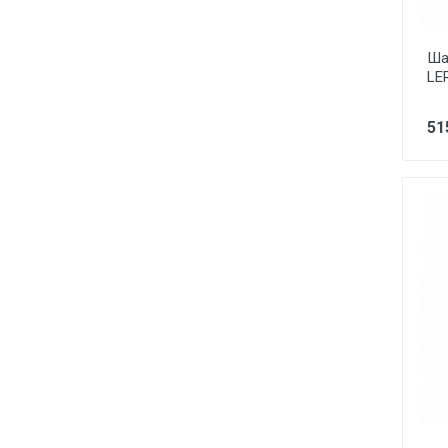
Ша
LE
51