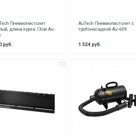
Tech Пневмопистолет
AuTech Пневмопистолет с
лый, длина курка 13см Au-
турбонасадкой Au-609
6
0 руб.
1 524 руб.