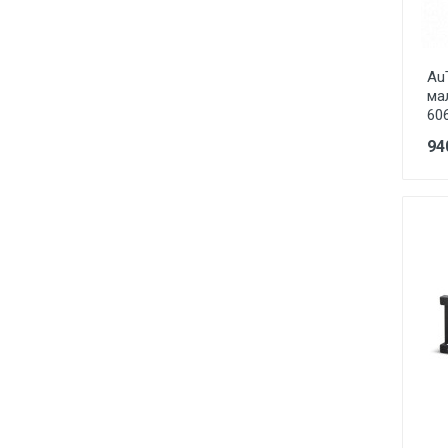
Au
ма
60
94