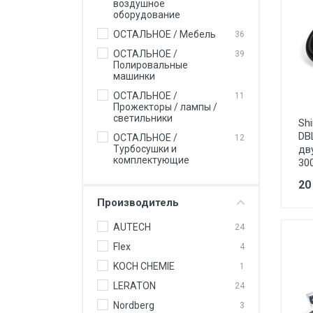
воздушное
оборудование
ОСТАЛЬНОЕ / Мебель
36
ОСТАЛЬНОЕ /
39
Полировальные
машинки
ОСТАЛЬНОЕ /
11
Прожекторы / лампы /
светильники
Sh
DB
ОСТАЛЬНОЕ /
12
дв
Турбосушки и
комплектующие
30
20
Производитель
AUTECH
24
Flex
4
KOCH CHEMIE
1
LERATON
24
Nordberg
3