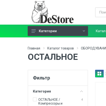
Катал
Категории
ЗАЩИТНЫЕ ПОКРЫТИЯ
Главная
Каталог товаров
ОБОРОДУВАНИ
МАРКЕТИНГ
ОСТАЛЬНОЕ
МОЙКА И УХОД
ОБОРОДУВАНИЕ
ПОЛИРОВКА
Фильтр
РАСХОДНИКИ
Категория
ПЛЁНКИ И ИНСТРУМЕНТ
ОСТАЛЬНОЕ /
4
Компрессоры и