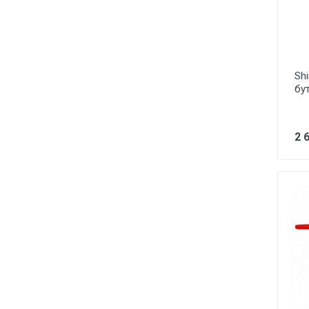
Sh
бу
2 