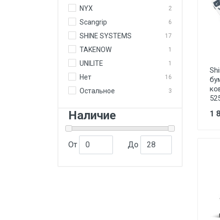
NYX
2
Scangrip
6
SHINE SYSTEMS
17
TAKENOW
1
UNILITE
1
Sh
Нет
16
бу
ко
Остальное
3
52
Наличие
1 
От
До