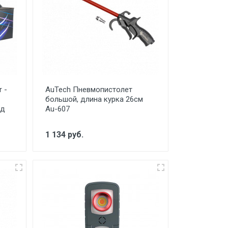
 -
AuTech Пневмопистолет
большой, длина курка 26см
од
Au-607
1 134 руб.