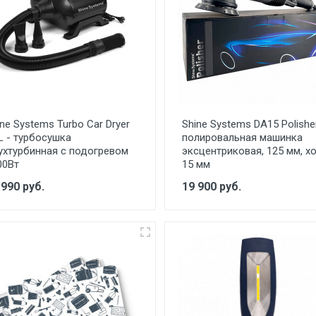
ine Systems Turbo Car Dryer
Shine Systems DA15 Polisher
L - турбосушка
полировальная машинка
ухтурбинная с подогревом
эксцентриковая, 125 мм, х
00Вт
15 мм
 990 руб.
19 900 руб.