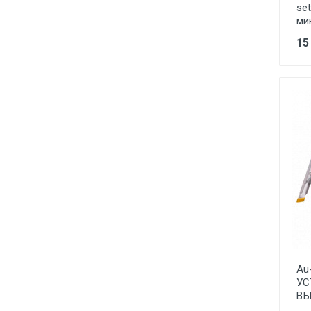
se
ми
15
Au
УС
ВЫ