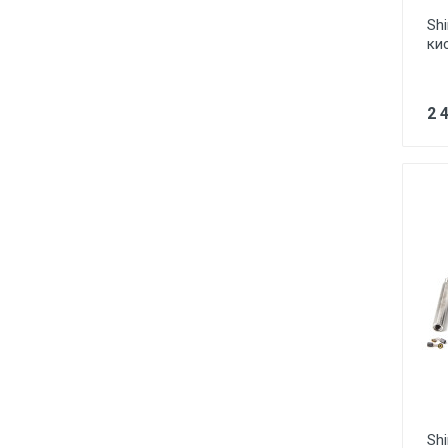
Sh
ки
2 
Shi