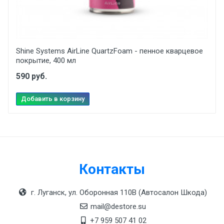
maximus consectetur diam. Nulla ut ex mollis,
Charge Time
volutpat tellus vitae, accumsan ligula.
1.08 h
12 April, 2018
Weight
Shine Systems AirLine QuartzFoam - пенное кварцевое
1.5 kg
покрытие, 400 мл
Helena Garcia
590 руб.
Dimensions
Duis ac lectus scelerisque quam blandit egestas.
Добавить в корзину
Pellentesque hendrerit eros laoreet suscipit
Length
ultrices.
99 mm
2 January, 2018
Width
207 mm
Контакты
(current)
1
2
3
Height
г. Луганск, ул. Оборонная 110В (Автосалон Шкода)
208 mm
mail@destore.su
+7 959 507 41 02