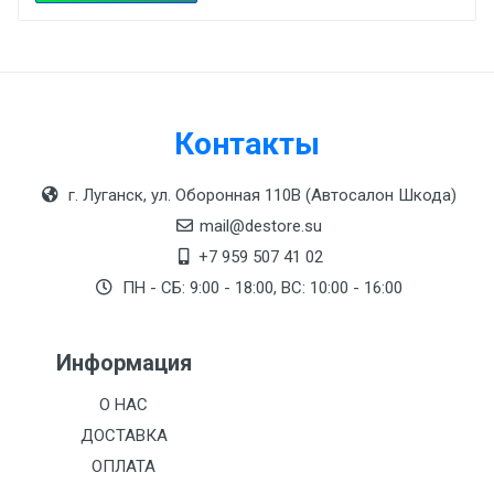
Pellentesque hendrerit eros laoreet suscipit
Length
ultrices.
99 mm
2 January, 2018
Width
207 mm
Контакты
(current)
1
2
3
Height
г. Луганск, ул. Оборонная 110В (Автосалон Шкода)
208 mm
mail@destore.su
+7 959 507 41 02
Write A Review
ПН - СБ: 9:00 - 18:00, ВС: 10:00 - 16:00
Review Stars
Информация
О НАС
ДОСТАВКА
Your Name
ОПЛАТА